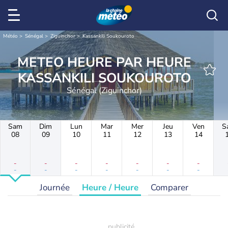
Météo
Sénégal
Ziguinchor
Kassankili Soukouroto
METEO HEURE PAR HEURE
KASSANKILI SOUKOUROTO
Sénégal (Ziguinchor)
Sam
Dim
Lun
Mar
Mer
Jeu
Ven
S
08
09
10
11
12
13
14
-
-
-
-
-
-
-
-
-
-
-
-
-
-
Journée
Heure / Heure
Comparer