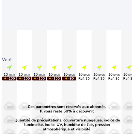
Vent
10
10
10
10
10
10
10
10
10
km/h
km/h
km/h
km/h
km/h
km/h
km/h
km/h
km/
>100
>100
>100
>100
>90
Raf. 20
Raf. 20
Raf. 20
Raf. 2
Ces paramètres sont réservés aux abonnés.
50%
50%
50%
50%
50%
50%
50%
50%
50%
Il vous reste 50% à découvrir:
Quantité de précipitations, couverture nuageuse, indice de
30%
30%
30%
30%
30%
30%
30%
30%
30%
luminosité, indice UV, humidité de l'air, pression
atmosphérique et visibilité.