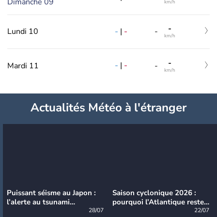
Dimanche 09
km/h
-
-
|
-
Lundi 10
-
km/h
-
-
|
-
Mardi 11
-
km/h
Actualités Météo à l'étranger
Puissant séisme au Japon :
Saison cyclonique 2026 :
l’alerte au tsunami
pourquoi l’Atlantique reste
désormais levée
28/07
très calme à ce stade ?
22/07