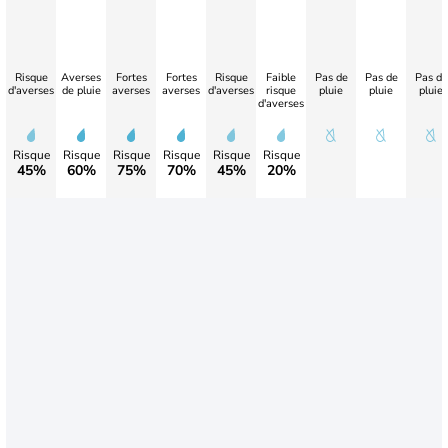
Risque
Averses
Fortes
Fortes
Risque
Faible
Pas de
Pas de
Pas de
d'averses
de pluie
averses
averses
d'averses
risque
pluie
pluie
pluie
d'averses
Risque
Risque
Risque
Risque
Risque
Risque
45%
60%
75%
70%
45%
20%