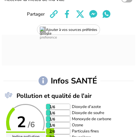
Partager
Ajouter à vos sources préférées
Infos SANTÉ
Pollution et qualité de l'air
Dioxyde d'azote
1
/6
Dioxyde de soufre
1
/6
2
Monoxyde de carbone
1
/6
/6
Ozone
1
/6
Particules fines
2
/6
Indice pollution