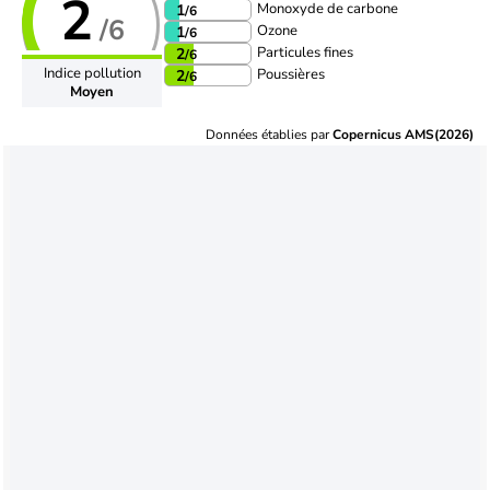
2
Monoxyde de carbone
1
/6
/6
Ozone
1
/6
Particules fines
2
/6
Indice pollution
Poussières
2
/6
Moyen
Données établies par
Copernicus AMS(2026)