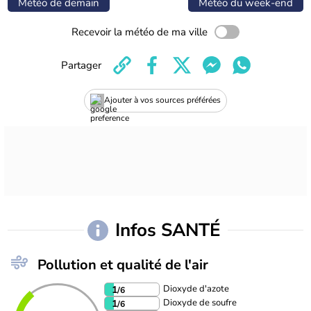
Météo de demain
Météo du week-end
Recevoir la météo de ma ville
Partager
Ajouter à vos sources préférées
Infos SANTÉ
Pollution et qualité de l'air
Dioxyde d'azote
1
/6
Dioxyde de soufre
1
/6