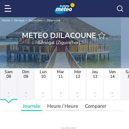
Météo
Sénégal
Ziguinchor
Djilacoune
METEO DJILACOUNE
Sénégal (Ziguinchor)
Sam
Dim
Lun
Mar
Mer
Jeu
Ven
S
08
09
10
11
12
13
14
-
-
-
-
-
-
-
-
-
-
-
-
-
-
Journée
Heure / Heure
Comparer