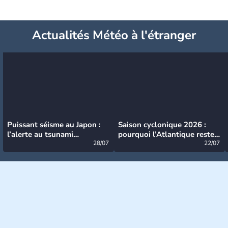
Actualités Météo à l'étranger
Puissant séisme au Japon :
Saison cyclonique 2026 :
l’alerte au tsunami
pourquoi l’Atlantique reste
désormais levée
28/07
très calme à ce stade ?
22/07