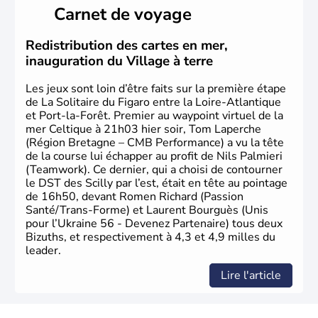
l'ukrainien en est la langue officielle. Son indépendance
Carnet de voyage
remonte au 24 août 1991. Sébastopol, Karkhov et
Odessa sont les principales villes d'Ukraine.
Redistribution des cartes en mer,
inauguration du Village à terre
Les jeux sont loin d’être faits sur la première étape
de La Solitaire du Figaro entre la Loire-Atlantique
et Port-la-Forêt. Premier au waypoint virtuel de la
mer Celtique à 21h03 hier soir, Tom Laperche
(Région Bretagne – CMB Performance) a vu la tête
de la course lui échapper au profit de Nils Palmieri
(Teamwork). Ce dernier, qui a choisi de contourner
le DST des Scilly par l’est, était en tête au pointage
de 16h50, devant Romen Richard (Passion
Santé/Trans-Forme) et Laurent Bourguès (Unis
pour l’Ukraine 56 - Devenez Partenaire) tous deux
Bizuths, et respectivement à 4,3 et 4,9 milles du
leader.
Lire l'article