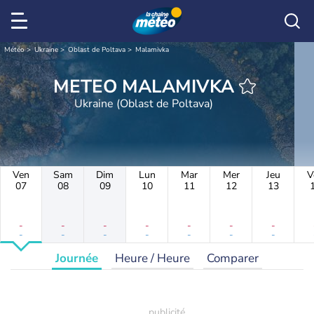
Météo
Ukraine
Oblast de Poltava
Malamivka
METEO MALAMIVKA
Ukraine (Oblast de Poltava)
Ven
Sam
Dim
Lun
Mar
Mer
Jeu
V
07
08
09
10
11
12
13
-
-
-
-
-
-
-
-
-
-
-
-
-
-
Journée
Heure / Heure
Comparer