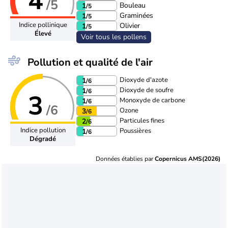
4
/5
Bouleau
1
/5
Graminées
1
/5
Indice pollinique
Olivier
1
/5
Élevé
Voir tous les pollens
Pollution et qualité de l'air
Dioxyde d'azote
1
/6
Dioxyde de soufre
1
/6
3
Monoxyde de carbone
1
/6
/6
Ozone
3
/6
Particules fines
2
/6
Indice pollution
Poussières
1
/6
Dégradé
Données établies par
Copernicus AMS(2026)