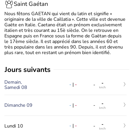
Saint Gaétan
Nous fêtons GAETAN qui vient du latin et signifie «
originaire de la ville de Caillatia ». Cette ville est devenue
Gaëte en Italie. Caetano était un prénom exclusivement
italien et très courant au 15è siècle. On le retrouve en
Espagne puis en France sous la forme de Gaëtan depuis
le 17ème siècle. Il est apprécié dans les années 60 et
très populaire dans les années 90. Depuis, il est devenu
plus rare, tout en restant un prénom bien identifié.
jours suivants
Demain,
-
-
|
-
-
Samedi 08
km/h
-
-
|
-
Dimanche 09
-
km/h
-
-
|
-
Lundi 10
-
km/h