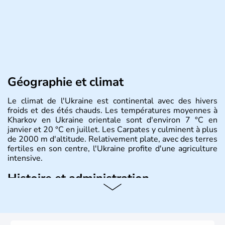
Géographie et climat
Le climat de l'Ukraine est continental avec des hivers
froids et des étés chauds. Les températures moyennes à
Kharkov en Ukraine orientale sont d'environ 7 °C en
janvier et 20 °C en juillet. Les Carpates y culminent à plus
de 2000 m d'altitude. Relativement plate, avec des terres
fertiles en son centre, l'Ukraine profite d'une agriculture
intensive.
Histoire et administration
L'Ukraine est le deuxième plus grand état d'Europe de
l'Est. Le pays est bordé par la Mer Noire au Sud et la
Biélorussie au Nord. La capitale s'appelle Kiev et