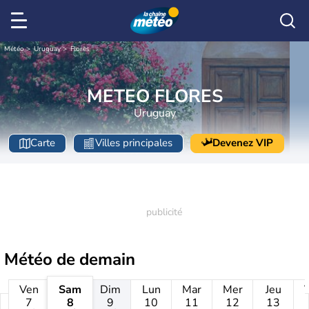
Météo
Uruguay
Flores
METEO FLORES
Uruguay
Carte
Villes principales
Devenez VIP
Météo de
demain
Ven
Sam
Dim
Lun
Mar
Mer
Jeu
7
8
9
10
11
12
13