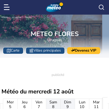
Météo
Uruguay
Flores
METEO FLORES
Uruguay
Carte
Villes principales
Devenez VIP
Météo du
mercredi 12 août
Mer
Jeu
Ven
Sam
Dim
Lun
Mar
5
6
7
8
9
10
11