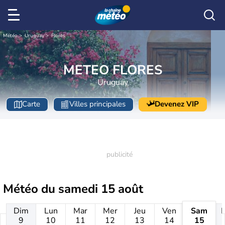
Météo
Uruguay
Flores
METEO FLORES
Uruguay
Carte
Villes principales
Devenez VIP
Météo du
samedi 15 août
Dim
Lun
Mar
Mer
Jeu
Ven
Sam
9
10
11
12
13
14
15