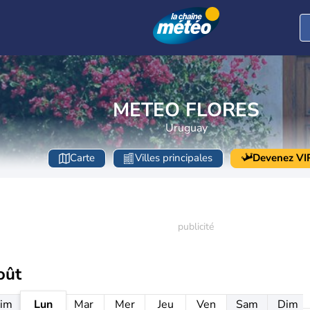
METEO FLORES
Uruguay
Carte
Villes principales
Devenez VI
oût
im
Lun
Mar
Mer
Jeu
Ven
Sam
Dim