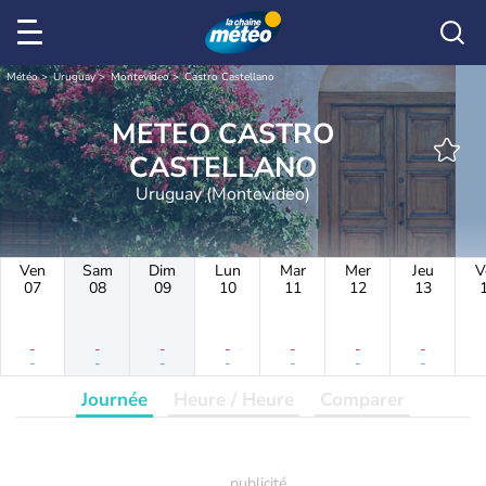
Météo
Uruguay
Montevideo
Castro Castellano
METEO CASTRO
CASTELLANO
Uruguay (Montevideo)
Ven
Sam
Dim
Lun
Mar
Mer
Jeu
V
07
08
09
10
11
12
13
-
-
-
-
-
-
-
-
-
-
-
-
-
-
Journée
Heure / Heure
Comparer