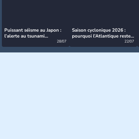
Puissant séisme au Japon :
Saison cyclonique 2026 :
l’alerte au tsunami
pourquoi l’Atlantique reste
désormais levée
28/07
très calme à ce stade ?
22/07