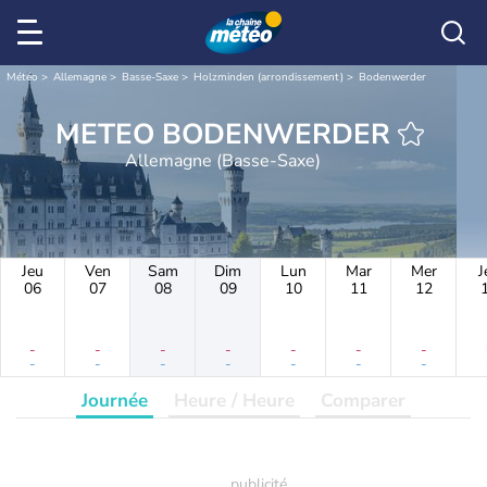
Météo
Allemagne
Basse-Saxe
Holzminden (arrondissement)
Bodenwerder
METEO BODENWERDER
Allemagne (Basse-Saxe)
Jeu
Ven
Sam
Dim
Lun
Mar
Mer
J
06
07
08
09
10
11
12
-
-
-
-
-
-
-
-
-
-
-
-
-
-
Journée
Heure / Heure
Comparer