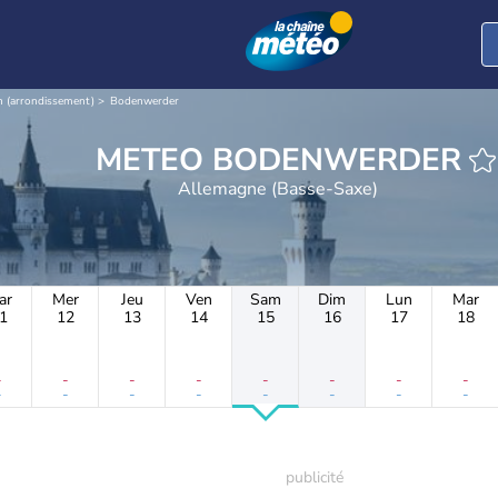
 (arrondissement)
Bodenwerder
METEO BODENWERDER
Allemagne (Basse-Saxe)
ar
Mer
Jeu
Ven
Sam
Dim
Lun
Mar
1
12
13
14
15
16
17
18
-
-
-
-
-
-
-
-
-
-
-
-
-
-
-
-