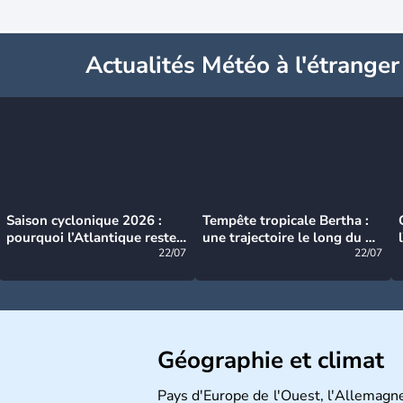
Actualités Météo à l'étranger
Saison cyclonique 2026 :
Tempête tropicale Bertha :
pourquoi l’Atlantique reste
une trajectoire le long du du
très calme à ce stade ?
22/07
littoral américain
22/07
Géographie et climat
Pays d'Europe de l'Ouest, l'Allemagne