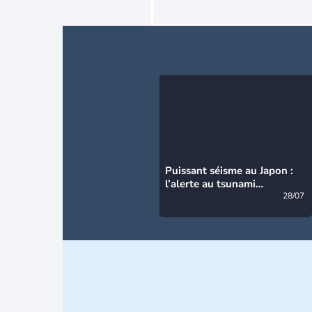
Puissant séisme au Japon :
l’alerte au tsunami
désormais levée
28/07