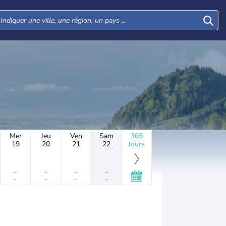
Mer
Jeu
Ven
Sam
365
19
20
21
22
Jours
-
-
-
-
-
-
-
-