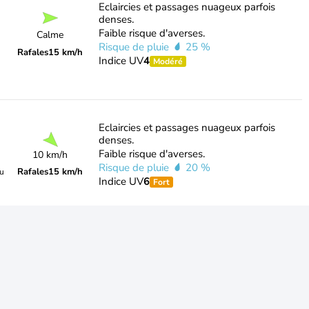
Eclaircies et passages nuageux parfois
denses.
Faible risque d'averses.
Calme
Risque de pluie
25 %
Rafales
15 km/h
Indice UV
4
Modéré
Eclaircies et passages nuageux parfois
denses.
Faible risque d'averses.
10 km/h
Risque de pluie
20 %
Rafales
15 km/h
du
Indice UV
6
Fort