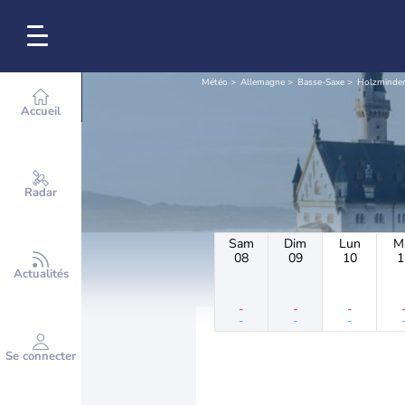
Météo
Allemagne
Basse-Saxe
Holzminden
Accueil
Radar
Sam
Dim
Lun
M
08
09
10
1
Actualités
-
-
-
-
-
-
Se connecter