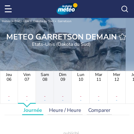
Météo
Etats-Unis
Dakota du Sud
Garretson
METEO GARRETSON DEMAIN
Etats-Unis (Dakota du Sud)
Jeu
Ven
Sam
Dim
Lun
Mar
Mer
J
06
07
08
09
10
11
12
-
-
-
-
-
-
-
-
-
-
-
-
-
-
Journée
Heure / Heure
Comparer