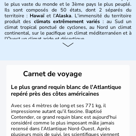
le plus vaste du monde et le 3ème pays le plus peuplé.
Ils sont composés de 50 états, dont 2 séparés du
territoire :
Hawaï
et l'
Alaska
. L'immensité du territoire
produit des
climats extrêmement variés
: au Sud un
climat tropical ponctué de cyclones, au Nord un climat
continental, sur le pacifique un climat méditerranéen et à
l'Ouest un climat aride et désertique.
Histoire et administration
Les premiers habitants desEtats-Unis sont arrivés d'Asie
il y a environ 30 000 ans lors de la dernière glaciation.
Carnet de voyage
Plusieurs populations se sont succédées avant l'arrivée
des européens, suite à la découverte du continent par
Christophe Colomb en 1492. Les 13 colonies
Le plus grand requin blanc de l'Atlantique
britanniques proclament la Déclaration d'indépendance
repéré près des côtes américaines
en 1776 et adoptent leur première constitution en 1787.
La conquête de l'Ouest marque ensuite l'entrée dans une
Avec ses 4 mètres de long et ses 771 kg, il
phase de développement intense.
impressionne autant qu'il fascine. Baptisé
Contender, ce grand requin blanc est aujourd'hui
considéré comme le plus imposant mâle jamais
recensé dans l'Atlantique Nord-Ouest. Après
plusieurs mois de suivi, les scientifiques viennent