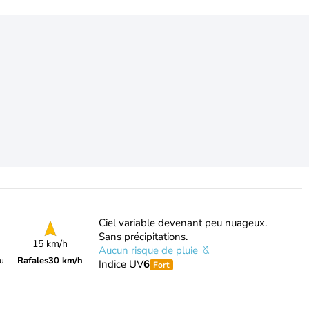
Ciel variable devenant peu nuageux.
Sans précipitations.
15 km/h
Aucun risque de pluie
Rafales
30 km/h
du
Indice UV
6
Fort