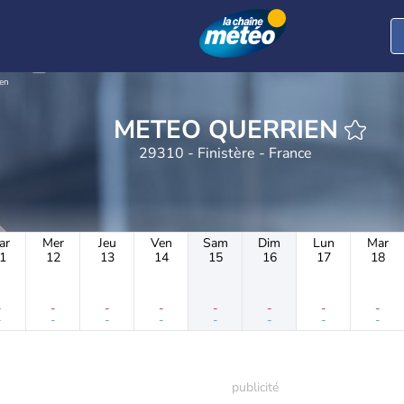
en
METEO QUERRIEN
29310 - Finistère - France
ar
Mer
Jeu
Ven
Sam
Dim
Lun
Mar
1
12
13
14
15
16
17
18
-
-
-
-
-
-
-
-
-
-
-
-
-
-
-
-