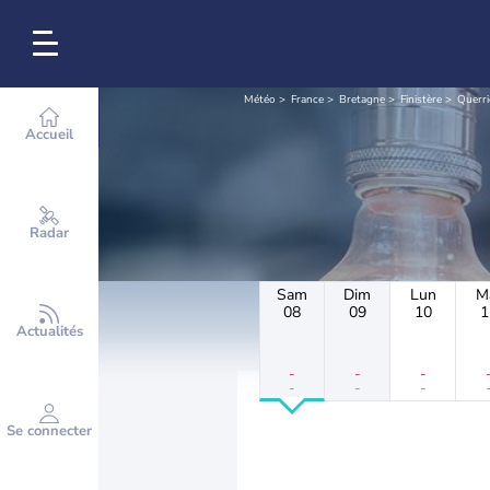
Météo
France
Bretagne
Finistère
Querri
Accueil
Radar
Sam
Dim
Lun
M
08
09
10
1
Actualités
-
-
-
-
-
-
Se connecter