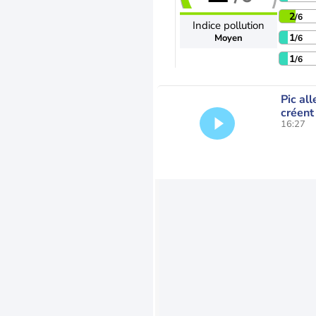
2
/6
Indice pollution
1
Moyen
/6
1
/6
Pic all
créent
16:27