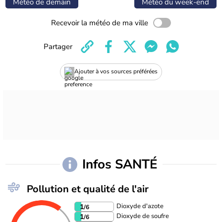
Météo de demain
Météo du week-end
Recevoir la météo de ma ville
Partager
Ajouter à vos sources préférées
Infos SANTÉ
Pollution et qualité de l'air
Dioxyde d'azote
1
/6
Dioxyde de soufre
1
/6