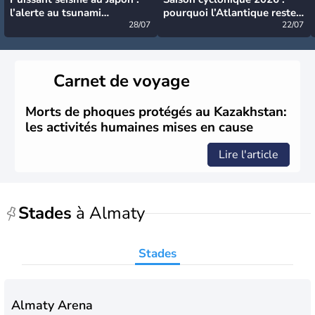
l’alerte au tsunami
pourquoi l’Atlantique reste
désormais levée
28/07
très calme à ce stade ?
22/07
Carnet de voyage
Morts de phoques protégés au Kazakhstan:
les activités humaines mises en cause
Lire l'article
Stades
à Almaty
Stades
Almaty Arena