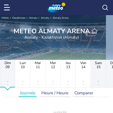
Météo
Kazakhstan
Almaty
Almaty
Almaty Arena
METEO ALMATY ARENA
Almaty - Kazakhstan (Almaty)
Dim
Lun
Mar
Mer
Jeu
Ven
Sam
D
09
10
11
12
13
14
15
-
-
-
-
-
-
-
-
-
-
-
-
-
-
Journée
Heure / Heure
Comparer