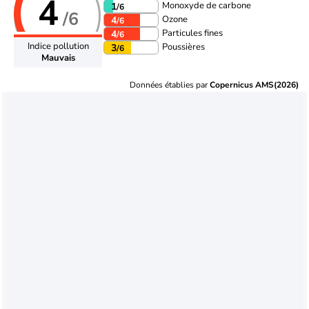
4
Monoxyde de carbone
1
/6
/6
Ozone
4
/6
Particules fines
4
/6
Indice pollution
Poussières
3
/6
Mauvais
Données établies par
Copernicus AMS(2026)