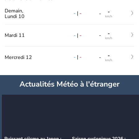
Demain,
-
-
|
-
-
Lundi 10
km/h
-
-
|
-
Mardi 11
-
km/h
-
-
|
-
Mercredi 12
-
km/h
Actualités Météo à l'étranger
Puissant séisme au Japon :
Saison cyclonique 2026 :