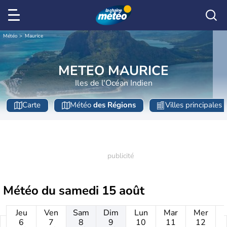
Météo
Maurice
METEO MAURICE
Iles de l'Océan Indien
Carte
Météo
des Régions
Villes principales
Météo du
samedi 15 août
Jeu
Ven
Sam
Dim
Lun
Mar
Mer
6
7
8
9
10
11
12