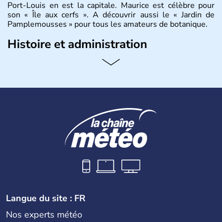
Port-Louis en est la capitale. Maurice est célèbre pour
son « Île aux cerfs ». A découvrir aussi le « Jardin de
Pamplemousses » pour tous les amateurs de botanique.
Histoire et administration
Le rhum et la bière font partie des traditions de l’
ïle
Maurice
. Les
Mauriciens,
au nombre d’1,3 million
d’habitants, et dansent volontiers au son du sega. L’un
des symboles de l’île, c’est le
dodo
, ce fameux oiseau
aujourd’hui disparu, également appelé dronte de
Maurice… qui aurait inspiré
Lewis Caroll
pour « Alice au
Pays des Merveilles ».
Langue du site : FR
Nos experts météo