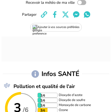
Recevoir la météo de ma ville
Partager
Ajouter à vos sources préférées
Infos SANTÉ
Pollution et qualité de l'air
Dioxyde d'azote
1
/6
Dioxyde de soufre
1
/6
3
Monoxyde de carbone
1
/6
/6
Ozone
3
/6