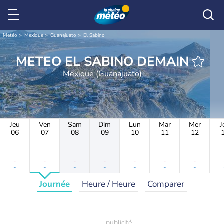
Météo
Mexique
Guanajuato
El Sabino
METEO EL SABINO DEMAIN
Mexique (Guanajuato)
Jeu
Ven
Sam
Dim
Lun
Mar
Mer
J
06
07
08
09
10
11
12
-
-
-
-
-
-
-
-
-
-
-
-
-
-
Journée
Heure / Heure
Comparer