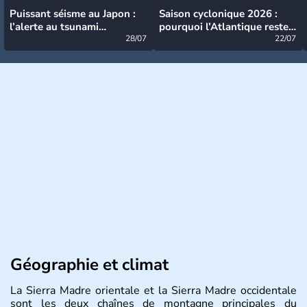
Puissant séisme au Japon :
Saison cyclonique 2026 :
l’alerte au tsunami
pourquoi l’Atlantique reste
désormais levée
28/07
très calme à ce stade ?
22/07
Géographie et climat
La Sierra Madre orientale et la Sierra Madre occidentale
sont les deux chaînes de montagne principales du