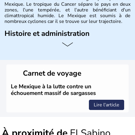
Mexique. Le tropique du Cancer sépare le pays en deux
zones, l'une tempérée, et l'autre bénéficiant d'un
climattropical humide. Le Mexique est soumis à de
nombreux cyclones car il se trouve sur leur trajectoire.
Histoire et administration
Bordé au Sud par le Guatemala et le Belize, le Mexique
est aujourd'hui la douzième puissance mondiale. Sa
capitale est Mexico. Pétrole et gaz dont partie des
ressources naturelles propres au Mexique. Le secteur
tertiaire représente près de 70% du Produit Intérieur
Carnet de voyage
Brut.
Le Mexique à la lutte contre un
échouement massif de sargasses
Lire l'article
À proximité de
El Sabino