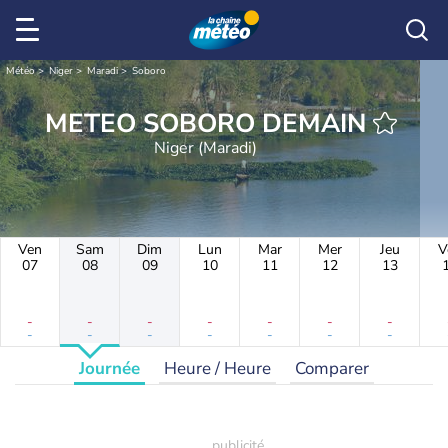
Météo
Niger
Maradi
Soboro
METEO SOBORO DEMAIN
Niger (Maradi)
Ven
Sam
Dim
Lun
Mar
Mer
Jeu
V
07
08
09
10
11
12
13
-
-
-
-
-
-
-
-
-
-
-
-
-
-
Journée
Heure / Heure
Comparer