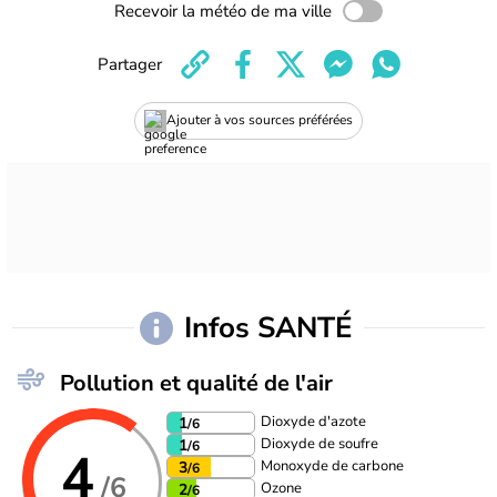
Recevoir la météo de ma ville
Partager
Ajouter à vos sources préférées
Infos SANTÉ
Pollution et qualité de l'air
Dioxyde d'azote
1
/6
Dioxyde de soufre
1
/6
4
Monoxyde de carbone
3
/6
/6
Ozone
2
/6