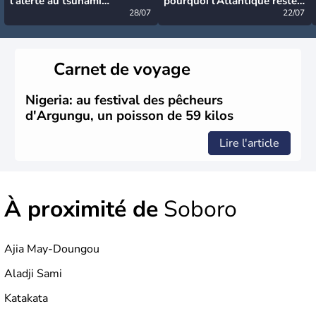
l’alerte au tsunami
pourquoi l’Atlantique reste
désormais levée
28/07
très calme à ce stade ?
22/07
Carnet de voyage
Nigeria: au festival des pêcheurs
d'Argungu, un poisson de 59 kilos
Lire l'article
À proximité de
Soboro
Ajia May-Doungou
Aladji Sami
Katakata