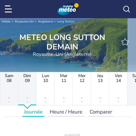
Météo
Royaume-Uni
Angleterre
Long Sutton
METEO LONG SUTTON
DEMAIN
Royaume-Uni (Angleterre)
Sam
Dim
Lun
Mar
Mer
Jeu
Ven
S
08
09
10
11
12
13
14
-
-
-
-
-
-
-
-
-
-
-
-
-
-
Journée
Heure / Heure
Comparer