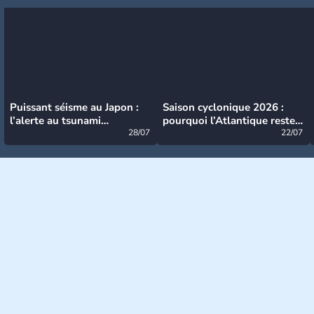
Puissant séisme au Japon :
Saison cyclonique 2026 :
l’alerte au tsunami
pourquoi l’Atlantique reste
désormais levée
28/07
très calme à ce stade ?
22/07