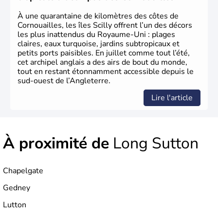
d’habitants, les
Anglais
, et constitue à elle seule, près de
84% de la population de l’ensemble. Le pays s’est créé au
À une quarantaine de kilomètres des côtes de
Xème siècle et tient son nom des
Angles
, peuple
Cornouailles, les îles Scilly offrent l’un des décors
germanique installé sur ces terres. Première démocratie
les plus inattendus du Royaume-Uni : plages
parlementaire au monde, elle doit son développement à
claires, eaux turquoise, jardins subtropicaux et
l’essor industriel du XIXème siècle.
petits ports paisibles. En juillet comme tout l’été,
cet archipel anglais a des airs de bout du monde,
tout en restant étonnamment accessible depuis le
sud-ouest de l’Angleterre.
Lire l'article
À proximité de
Long Sutton
Chapelgate
Gedney
Lutton