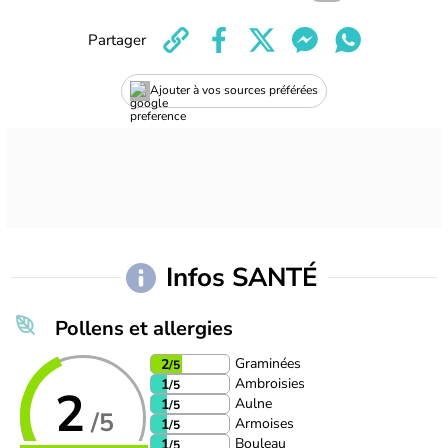
Partager
Ajouter à vos sources préférées
Infos SANTÉ
Pollens et allergies
Graminées
2
/5
Ambroisies
1
/5
2
Aulne
1
/5
/5
Armoises
1
/5
Bouleau
1
/5