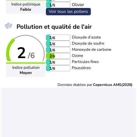
Indice pollinique
Olivier
1
/5
Faible
Voir tous les pollens
Pollution et qualité de l'air
Dioxyde d'azote
1
/6
Dioxyde de soufre
1
/6
2
Monoxyde de carbone
1
/6
/6
Ozone
2
/6
Particules fines
1
/6
Indice pollution
Poussières
1
/6
Moyen
Données établies par
Copernicus AMS(2026)