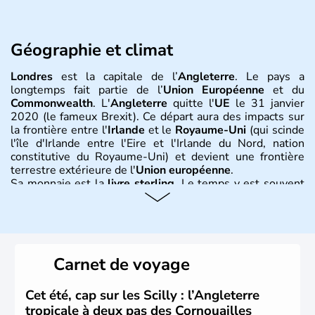
Géographie et climat
Londres
est la capitale de l’
Angleterre
. Le pays a
longtemps fait partie de l’
Union Européenne
et du
Commonwealth
. L'
Angleterre
quitte l'
UE
le 31 janvier
2020 (le fameux Brexit). Ce départ aura des impacts sur
la frontière entre l'
Irlande
et le
Royaume-Uni
(qui scinde
l'île d'Irlande entre l'Eire et l'Irlande du Nord, nation
constitutive du Royaume-Uni) et devient une frontière
terrestre extérieure de l'
Union européenne
.
Sa monnaie est la
livre sterling
. Le temps y est souvent
instable avec de nombreuses précipitations : il s’agit d’un
climat océanique tempéré. La Croix de Saint-George est
l’emblème national qui sert d’illustration au drapeau
rouge et bleu bien connu.
Carnet de voyage
Histoire et administration
L'Angleterre est l’une des quatre nations constitutives du
Cet été, cap sur les Scilly : l’Angleterre
Royaume-Uni
. Elle est peuplée de plus de 50 millions
tropicale à deux pas des Cornouailles