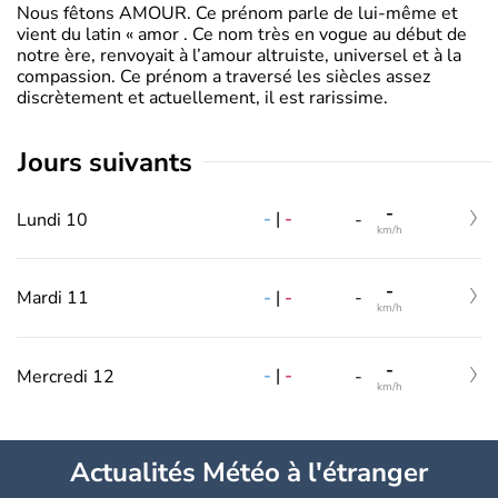
Nous fêtons AMOUR. Ce prénom parle de lui-même et
vient du latin « amor . Ce nom très en vogue au début de
notre ère, renvoyait à l’amour altruiste, universel et à la
compassion. Ce prénom a traversé les siècles assez
discrètement et actuellement, il est rarissime.
jours suivants
-
-
|
-
Lundi 10
-
km/h
-
-
|
-
Mardi 11
-
km/h
-
-
|
-
Mercredi 12
-
km/h
Actualités Météo à l'étranger