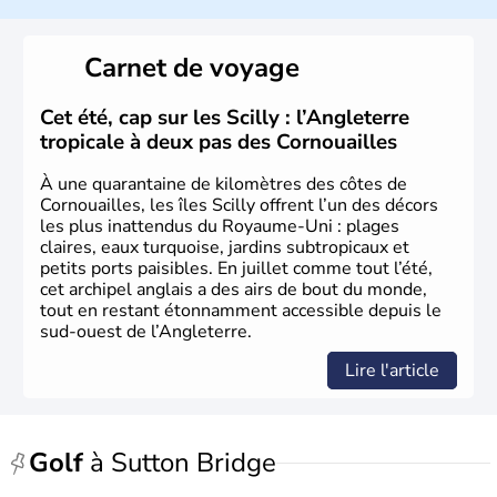
l’emblème national qui sert d’illustration au drapeau
rouge et bleu bien connu.
Carnet de voyage
Histoire et administration
L'Angleterre est l’une des quatre nations constitutives du
Cet été, cap sur les Scilly : l’Angleterre
Royaume-Uni
. Elle est peuplée de plus de 50 millions
tropicale à deux pas des Cornouailles
d’habitants, les
Anglais
, et constitue à elle seule, près de
84% de la population de l’ensemble. Le pays s’est créé au
À une quarantaine de kilomètres des côtes de
Xème siècle et tient son nom des
Angles
, peuple
Cornouailles, les îles Scilly offrent l’un des décors
germanique installé sur ces terres. Première démocratie
les plus inattendus du Royaume-Uni : plages
parlementaire au monde, elle doit son développement à
claires, eaux turquoise, jardins subtropicaux et
l’essor industriel du XIXème siècle.
petits ports paisibles. En juillet comme tout l’été,
cet archipel anglais a des airs de bout du monde,
tout en restant étonnamment accessible depuis le
sud-ouest de l’Angleterre.
Lire l'article
Golf
à Sutton Bridge