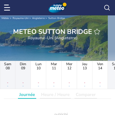
Météo
Royaume-Uni
Angleterre
Sutton Bridge
METEO SUTTON BRIDGE
Royaume-Uni (Angleterre)
Sam
Dim
Lun
Mar
Mer
Jeu
Ven
S
08
09
10
11
12
13
14
-
-
-
-
-
-
-
-
-
-
-
-
-
-
Journée
Heure / Heure
Comparer