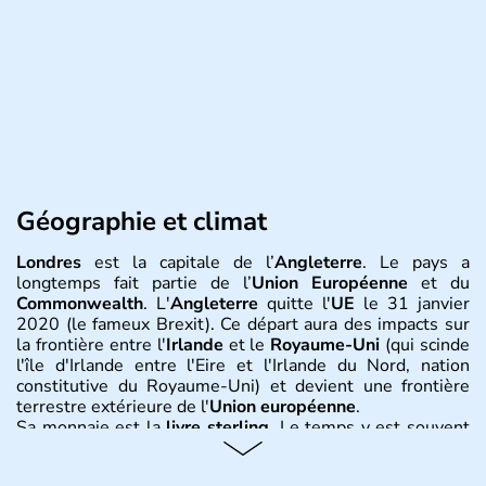
Géographie et climat
Londres
est la capitale de l’
Angleterre
. Le pays a
longtemps fait partie de l’
Union Européenne
et du
Commonwealth
. L'
Angleterre
quitte l'
UE
le 31 janvier
2020 (le fameux Brexit). Ce départ aura des impacts sur
la frontière entre l'
Irlande
et le
Royaume-Uni
(qui scinde
l'île d'Irlande entre l'Eire et l'Irlande du Nord, nation
constitutive du Royaume-Uni) et devient une frontière
terrestre extérieure de l'
Union européenne
.
Sa monnaie est la
livre sterling
. Le temps y est souvent
instable avec de nombreuses précipitations : il s’agit d’un
climat océanique tempéré. La Croix de Saint-George est