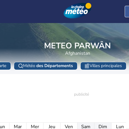
METEO PARWÂN
Afghanistan
rte
Météo
des Départements
Villes principales
un
Mar
Mer
Jeu
Ven
Sam
Dim
Lun