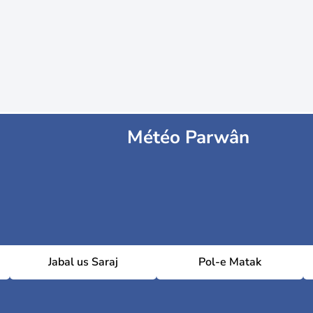
Météo Parwân
Jabal us Saraj
Pol-e Matak