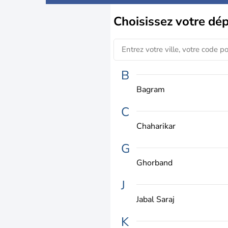
Choisissez
votre dé
B
Bagram
C
Chaharikar
G
Ghorband
J
Jabal Saraj
K