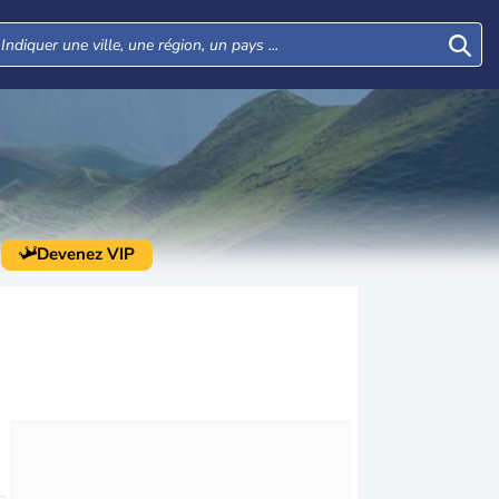
Devenez VIP
Mar
Mer
Jeu
Ven