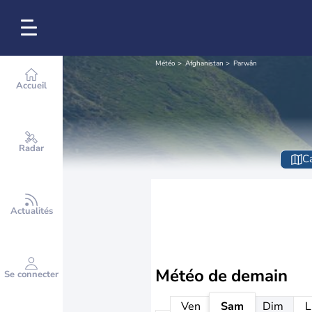
Météo
Afghanistan
Parwân
Accueil
Radar
Ca
Actualités
Météo de
demain
Se connecter
Ven
Sam
Dim
L