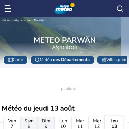
Météo
Afghanistan
Parwân
METEO PARWÂN
Afghanistan
Carte
Météo
des Départements
Villes princ
Météo du
jeudi 13 août
Ven
Sam
Dim
Lun
Mar
Mer
Jeu
7
8
9
10
11
12
13