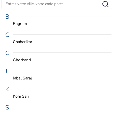
B
Bagram
C
Chaharikar
G
Ghorband
J
Jabal Saraj
K
Kohi Safi
S