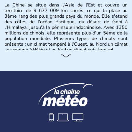
La Chine se situe dans l'Asie de l'Est et couvre un
territoire de 9 677 009 km carrés, ce qui la place au
3ème rang des plus grands pays du monde. Elle s'étend
des côtes de l'océan Pacifique, du désert de Gobi à
l'Himalaya, jusqu'à la péninsule indochinoise. Avec 1350
millions de chinois, elle représente plus d'un 5ème de la
population mondiale. Plusieurs types de climats sont
présents : un climat tempéré à l'Ouest, au Nord un climat
sec comme à Pékin et au Sud un climat sub-tropical.
Histoire et administration
La civilisation chinoise est l'une des plus anciennes et son
histoire a été nourrie d'une succession de nombreuses
dynasties. La dynastie Qing a été la dernière à régner
jusqu'aux guerres de l'opium lorsque la Chine s'est
constituée comme nation et a retrouvé son indépendance
en 1945. Illustre pays en matière d'inventions avant-
gardistes, la Chine a été la première utilisatrice du papier,
de l'imprimerie à caractères mobiles, de la boussole et de
la poudre à canon.