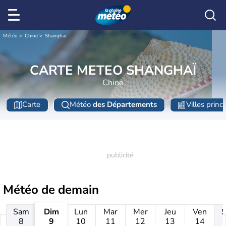
Météo
Chine
Shanghaï
CARTE METEO SHANGHAÏ
Chine
Carte
Météo
des Départements
Villes princ
Météo de
demain
Sam
Dim
Lun
Mar
Mer
Jeu
Ven
8
9
10
11
12
13
14