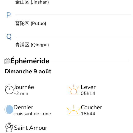
金山区 (Jinshan)
P
普陀区 (Putuo)
Q
青浦区 (Qingpu)
Éphéméride
Dimanche 9 août
Journée
Lever
-2 min
05h14
Dernier
Coucher
croissant de Lune
18h44
Saint Amour