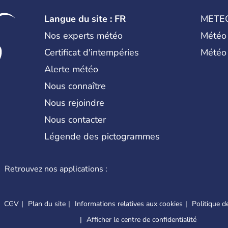
régner jusqu'aux guerres de l'opium
nation et a retrouvé son indépend
Langue du site : FR
METE
d'inventions avant-gardistes, la Chine 
l'imprimerie à caractères mobiles, de 
Nos experts météo
Météo
Certificat d'intempéries
Météo
Alerte météo
Nous connaître
Nous rejoindre
Nous contacter
Légende des pictogrammes
Retrouvez nos applications :
CGV
Plan du site
Informations relatives aux cookies
Politique de
Afficher le centre de confidentialité