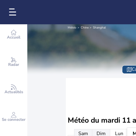
Météo
Chine
Shanghaï
Accueil
Radar
Ca
Actualités
Météo du
mardi 11 
Se connecter
Sam
Dim
Lun
M