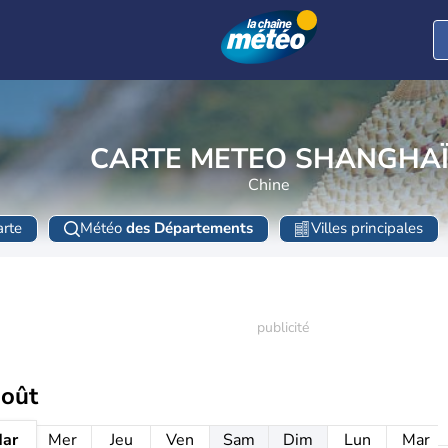
CARTE METEO SHANGHA
Chine
rte
Météo
des Départements
Villes principales
août
ar
Mer
Jeu
Ven
Sam
Dim
Lun
Mar