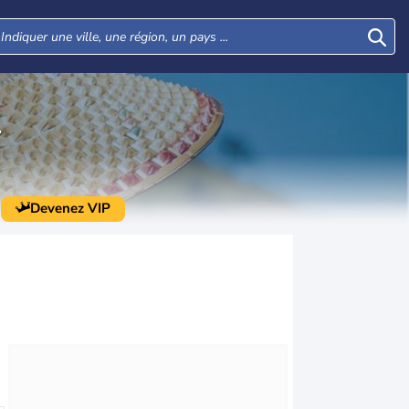
Ï
Devenez VIP
Mer
Jeu
Ven
Sam