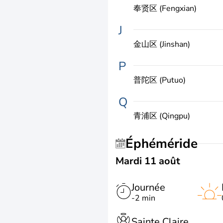
奉贤区 (Fengxian)
J
金山区 (Jinshan)
P
普陀区 (Putuo)
Q
青浦区 (Qingpu)
Éphéméride
Mardi 11 août
Journée
-2 min
Sainte Claire