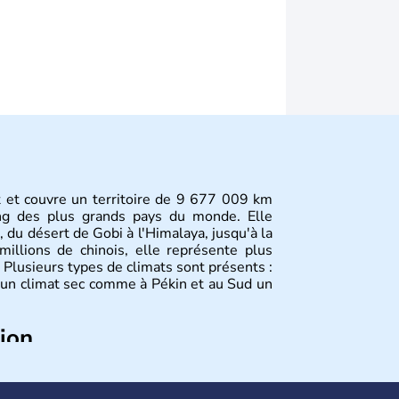
st et couvre un territoire de 9 677 009 km
ang des plus grands pays du monde. Elle
, du désert de Gobi à l'Himalaya, jusqu'à la
illions de chinois, elle représente plus
Plusieurs types de climats sont présents :
 un climat sec comme à Pékin et au Sud un
tion
plus anciennes et son histoire a été nourrie
ties. La dynastie Qing a été la dernière à