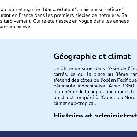
 latin et signifie "blanc, éclatant", mais aussi "célèbre".
ourant en France dans les premiers siècles de notre ère. Sa
s tardivement. Claire était assez en vogue dans les années
ent en baisse.
Géographie et climat
La Chine se situe dans l'Asie de l'E
carrés, ce qui la place au 3ème r
s'étend des côtes de l'océan Pacifique
péninsule indochinoise. Avec 1350 m
d'un 5ème de la population mondiale. 
un climat tempéré à l'Ouest, au Nord
climat sub-tropical.
Histoire et administra
La civilisation chinoise est l'une des 
d'une succession de nombreuses dynas