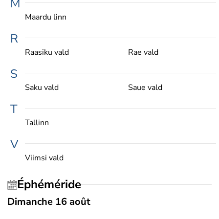
M
Maardu linn
R
Raasiku vald
Rae vald
S
Saku vald
Saue vald
T
Tallinn
V
Viimsi vald
Éphéméride
Dimanche 16 août