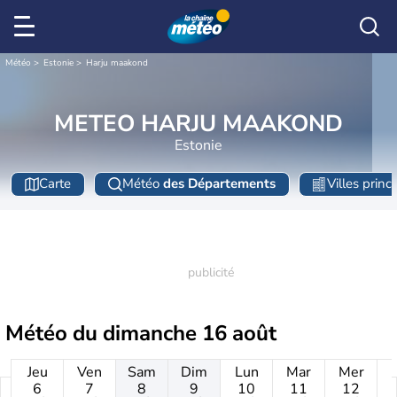
Météo
Estonie
Harju maakond
METEO HARJU MAAKOND
Estonie
Carte
Météo
des Départements
Villes princ
Météo du
dimanche 16 août
Jeu
Ven
Sam
Dim
Lun
Mar
Mer
6
7
8
9
10
11
12