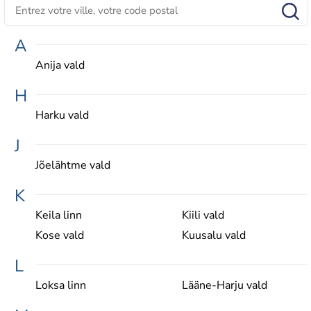
A
Anija vald
H
Harku vald
J
Jõelähtme vald
K
Keila linn
Kiili vald
Kose vald
Kuusalu vald
L
Loksa linn
Lääne-Harju vald