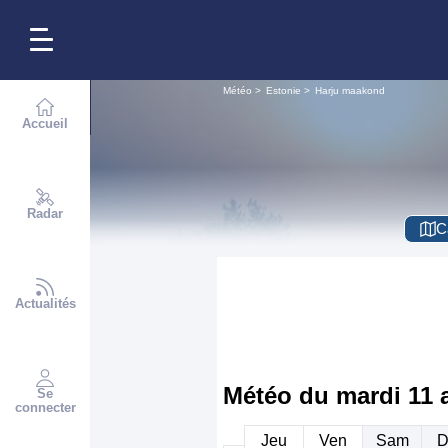
Météo
Estonie
Harju maakond
Accueil
Radar
C
Actualités
Météo du
mardi 11 
Se
connecter
Jeu
Ven
Sam
D