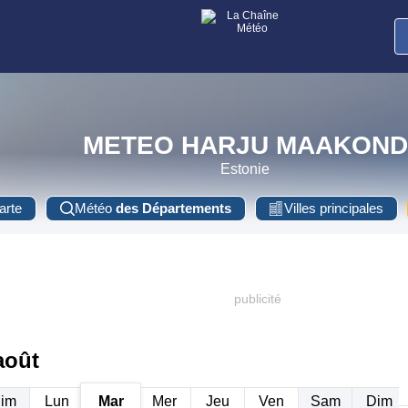
METEO HARJU MAAKOND
Estonie
arte
Météo
des Départements
Villes principales
août
im
Lun
Mar
Mer
Jeu
Ven
Sam
Dim