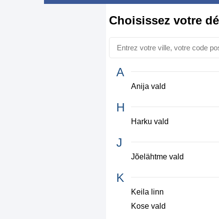
Choisissez
votre d
A
Anija vald
H
Harku vald
J
Jõelähtme vald
K
Keila linn
Kose vald