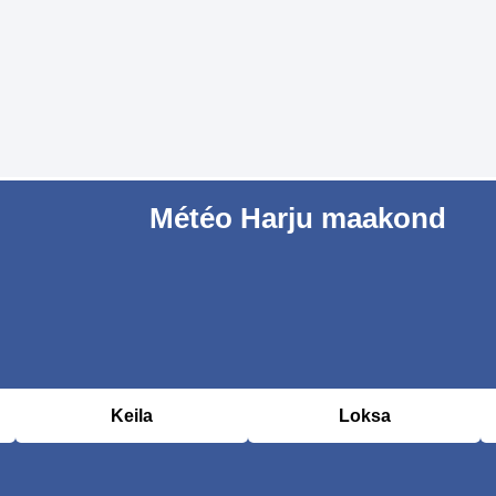
Météo Harju maakond
Keila
Loksa