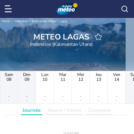
Météo
Indonésie
Kalimantan Utara
Lagas
METEO LAGAS
Indonésie (Kalimantan Utara)
Sam
Dim
Lun
Mar
Mer
Jeu
Ven
S
08
09
10
11
12
13
14
-
-
-
-
-
-
-
-
-
-
-
-
-
-
Journée
Heure / Heure
Comparer