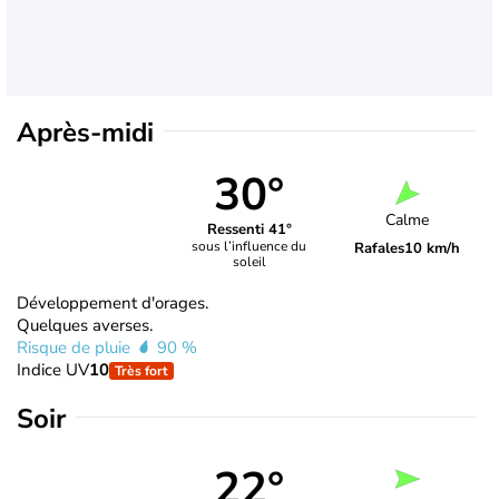
Après-midi
30°
Calme
Ressenti 41°
sous l’influence du
Rafales
10 km/h
soleil
Développement d'orages.
Quelques averses.
Risque de pluie
90 %
Indice UV
10
Très fort
Soir
22°