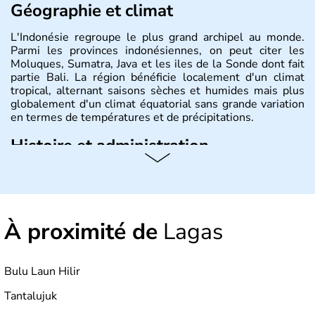
Géographie et climat
L'Indonésie regroupe le plus grand archipel au monde.
Parmi les provinces indonésiennes, on peut citer les
Moluques, Sumatra, Java et les iles de la Sonde dont fait
partie Bali. La région bénéficie localement d'un climat
tropical, alternant saisons sèches et humides mais plus
globalement d'un climat équatorial sans grande variation
en termes de températures et de précipitations.
Histoire et administration
République démocratique dont la capitale est Jakarta,
l'Indonésie est constituée de plus de 17000 îles dont
6000 sont habitées. C'est en 1945 que son
indépendance est prononcée. La population atteint les
À proximité de
Lagas
200 millions d'habitants, élevés dans le respect des
cultures et le culte du corps, notamment au travers des
célèbres danses indonésiennes.
Bulu Laun Hilir
Tantalujuk