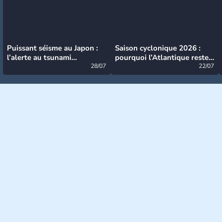
Puissant séisme au Japon :
Saison cyclonique 2026 :
l’alerte au tsunami
pourquoi l’Atlantique reste
désormais levée
28/07
très calme à ce stade ?
22/07